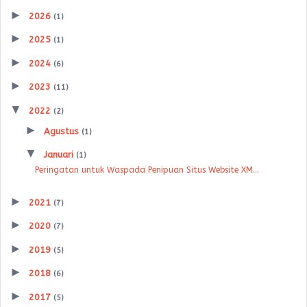
►
2026
(1)
►
2025
(1)
►
2024
(6)
►
2023
(11)
▼
2022
(2)
►
Agustus
(1)
▼
Januari
(1)
Peringatan untuk Waspada Penipuan Situs Website XM...
►
2021
(7)
►
2020
(7)
►
2019
(5)
►
2018
(6)
►
2017
(5)