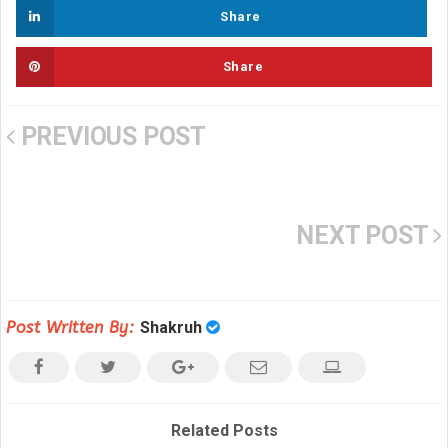
Share
Share
PREVIOUS POST
NEXT POST
Post Written By:
Shakruh
Related Posts