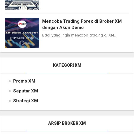
Mencoba Trading Forex di Broker XM
dengan Akun Demo
Bagi yang ingin mencoba trading di XM...
KATEGORI XM
Promo XM
Seputar XM
Strategi XM
ARSIP BROKER XM