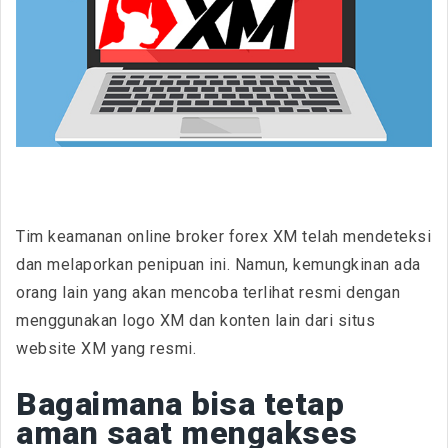
Tim keamanan online broker forex XM telah mendeteksi
dan melaporkan penipuan ini. Namun, kemungkinan ada
orang lain yang akan mencoba terlihat resmi dengan
menggunakan logo XM dan konten lain dari situs
website XM yang resmi.
Bagaimana bisa tetap
aman saat mengakses