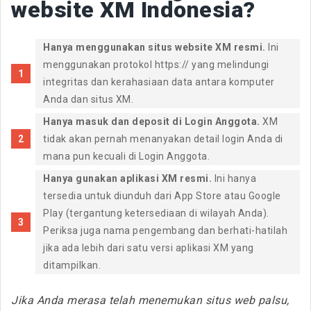
website XM Indonesia?
Hanya menggunakan situs website XM resmi.
Ini
menggunakan protokol https:// yang melindungi
integritas dan kerahasiaan data antara komputer
Anda dan situs XM.
Hanya masuk dan deposit di Login Anggota.
XM
tidak akan pernah menanyakan detail login Anda di
mana pun kecuali di Login Anggota.
Hanya gunakan aplikasi XM resmi.
Ini hanya
tersedia untuk diunduh dari App Store atau Google
Play (tergantung ketersediaan di wilayah Anda).
Periksa juga nama pengembang dan berhati-hatilah
jika ada lebih dari satu versi aplikasi XM yang
ditampilkan.
Jika Anda merasa telah menemukan situs web palsu,