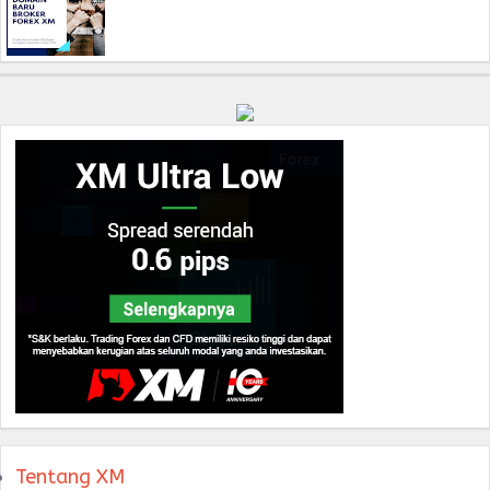
Tentang XM