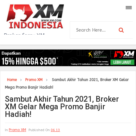
Broker forex XM
Indonesia dengan
review, tutorial dan tips
strategi forex yang
dapat digunakan para
trader forex Indonesia
di broker XM Indonesia
Home
Promo XM
Sambut Akhir Tahun 2021, Broker XM Gelar
untuk mendapatkan
Mega Promo Banjir Hadiah!
profit maksimal
Sambut Akhir Tahun 2021, Broker
XM Gelar Mega Promo Banjir
Hadiah!
Promo XM
In
Published On
06.13