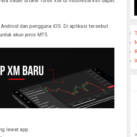
ara trader broker forex XM di Indonesia kini dapat
k Android dan pengguna iOS. Di aplikasi tersebut
u untuk akun jenis MT5.
ng lewat app
e