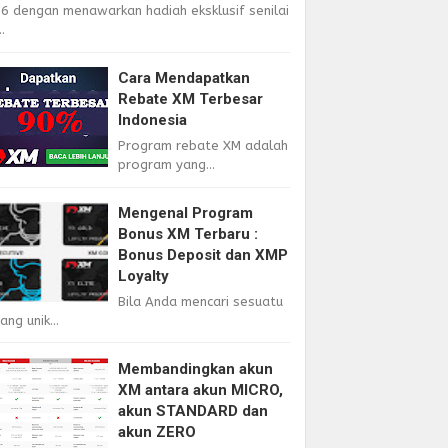
6 dengan menawarkan hadiah eksklusif senilai
..
Cara Mendapatkan
Rebate XM Terbesar
Indonesia
Program rebate XM adalah
program yang...
Mengenal Program
Bonus XM Terbaru :
Bonus Deposit dan XMP
Loyalty
Bila Anda mencari sesuatu
ang unik...
Membandingkan akun
XM antara akun MICRO,
akun STANDARD dan
akun ZERO