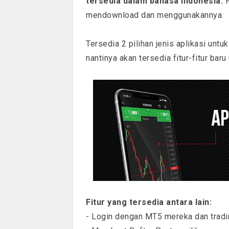
tersedia dalam bahasa Indonesia.
P
mendownload dan menggunakannya.
Tersedia 2 pilihan jenis aplikasi untu
nantinya akan tersedia fitur-fitur bar
Fitur yang tersedia antara lain:
- Login dengan MT5 mereka dan tradi