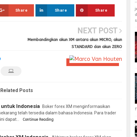
j
Share
Share
Share
d
s
NEXT POST
Membandingkan akun XM antara akun MICRO, akun
STANDARD dan akun ZERO
Related Posts
 untuk Indonesia
Boker forex XM menginformasikan
f
ekarang telah tersedia dalam bahasa Indonesia. Para trader
ini dapat…
Continue Reading
 Broker XM Indonesia