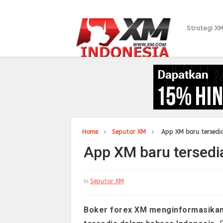
Strategi X
Broker forex XM
Indonesia dengan
review, tutorial dan tips
strategi forex yang
dapat digunakan para
Home
Seputar XM
App XM baru tersedia
trader forex Indonesia
App XM baru tersedia
di broker XM Indonesia
untuk mendapatkan
profit maksimal
Seputar XM
In
Boker forex XM menginformasikan 