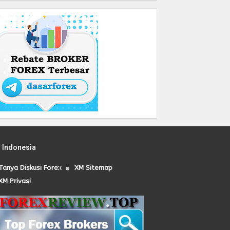
 Indonesia
Tanya Diskusi Forex
XM Sitemap
XM Privasi