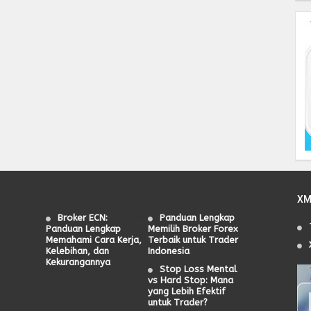
XM
Broker ECN:
Panduan Lengkap
Panduan Lengkap
Memilih Broker Forex
Memahami Cara Kerja,
Terbaik untuk Trader
Kelebihan, dan
Indonesia
Kekurangannya
Stop Loss Mental
vs Hard Stop: Mana
yang Lebih Efektif
untuk Trader?