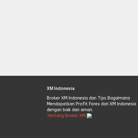
XM Indonesia
Broker XM Indonesia dan Tips Bagaimana
Mendapatkan Profit Forex dari XM Indonesia
dengan baik dan aman.
Tentang Broker XM