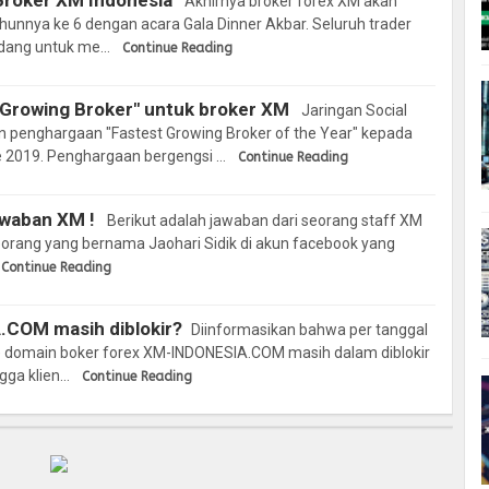
Akhirnya broker forex XM akan
unnya ke 6 dengan acara Gala Dinner Akbar. Seluruh trader
undang untuk me…
Continue Reading
Growing Broker" untuk broker XM
Jaringan Social
 penghargaan "Fastest Growing Broker of the Year" kepada
e 2019. Penghargaan bergengsi …
Continue Reading
awaban XM !
Berikut adalah jawaban dari seorang staff XM
eorang yang bernama Jaohari Sidik di akun facebook yang
Continue Reading
COM masih diblokir?
Diinformasikan bahwa per tanggal
018) domain boker forex XM-INDONESIA.COM masih dalam diblokir
gga klien…
Continue Reading